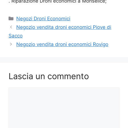
. Riparazione Droni economici a Monselice;
Categorie
Negozi Droni Economici
Negozio vendita droni economici Piove di
Sacco
Negozio vendita droni economici Rovigo
Lascia un commento
Commento