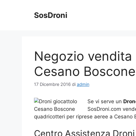
Vai
al
SosDroni
contenuto
Negozio vendita 
Cesano Boscone
17 Dicembre 2016
di
admin
Se vi serve un
Dron
SosDroni.com vende o
quadricotteri per riprese aeree a Cesano
Centro Assistenza Droni