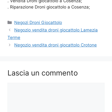
. Vendita Droni giocattolo a Cosenza;
. Riparazione Droni giocattolo a Cosenza;
Categorie
Negozi Droni Giocattolo
Negozio vendita droni giocattolo Lamezia
Terme
Negozio vendita droni giocattolo Crotone
Lascia un commento
Commento