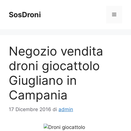
Vai
al
SosDroni
Menu
contenuto
Negozio vendita
droni giocattolo
Giugliano in
Campania
17 Dicembre 2016
di
admin