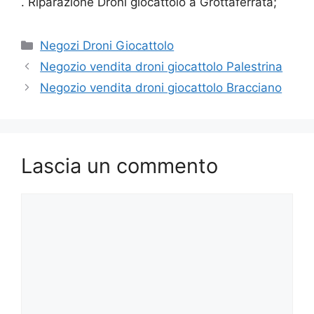
. Riparazione Droni giocattolo a Grottaferrata;
Categorie
Negozi Droni Giocattolo
Negozio vendita droni giocattolo Palestrina
Negozio vendita droni giocattolo Bracciano
Lascia un commento
Commento