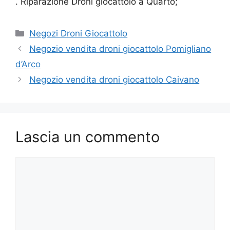
. Riparazione Droni giocattolo a Quarto;
Categorie
Negozi Droni Giocattolo
Negozio vendita droni giocattolo Pomigliano
d’Arco
Negozio vendita droni giocattolo Caivano
Lascia un commento
Commento