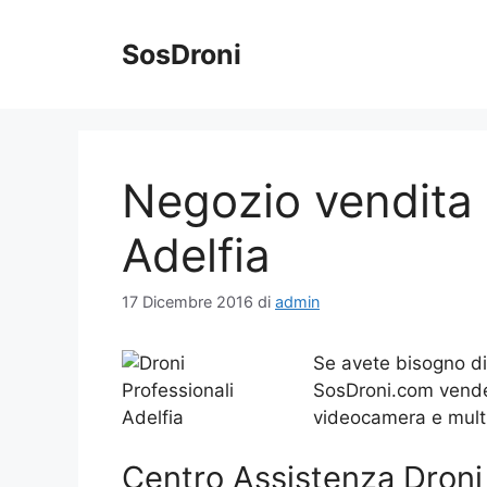
Vai
al
SosDroni
contenuto
Negozio vendita 
Adelfia
17 Dicembre 2016
di
admin
Se avete bisogno d
SosDroni.com vende o
videocamera e multir
Centro Assistenza Droni 