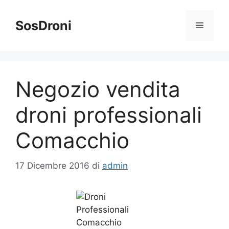
Vai
al
SosDroni
Menu
contenuto
Negozio vendita
droni professionali
Comacchio
17 Dicembre 2016
di
admin