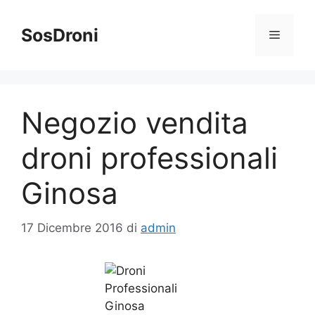
Vai
al
SosDroni
Menu
contenuto
Negozio vendita
droni professionali
Ginosa
17 Dicembre 2016
di
admin