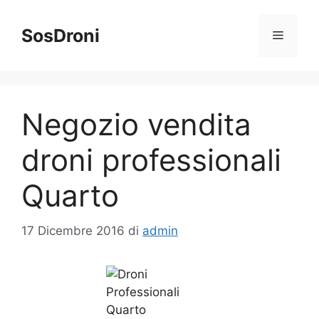
Vai
al
SosDroni
Menu
contenuto
Negozio vendita
droni professionali
Quarto
17 Dicembre 2016
di
admin