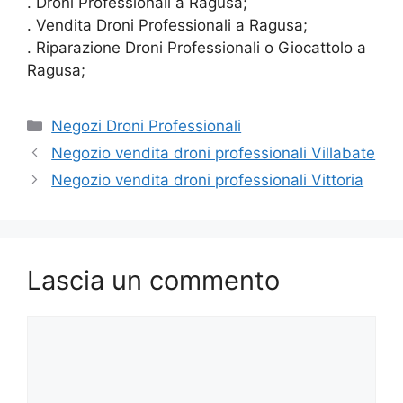
. Droni Professionali a Ragusa;
. Vendita Droni Professionali a Ragusa;
. Riparazione Droni Professionali o Giocattolo a
Ragusa;
Categorie
Negozi Droni Professionali
Negozio vendita droni professionali Villabate
Negozio vendita droni professionali Vittoria
Lascia un commento
Commento