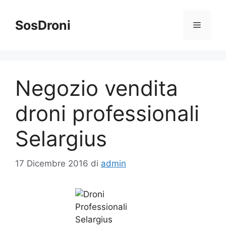
Vai
al
SosDroni
Menu
contenuto
Negozio vendita
droni professionali
Selargius
17 Dicembre 2016
di
admin