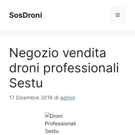
Vai
al
SosDroni
Menu
contenuto
Negozio vendita
droni professionali
Sestu
17 Dicembre 2016
di
admin