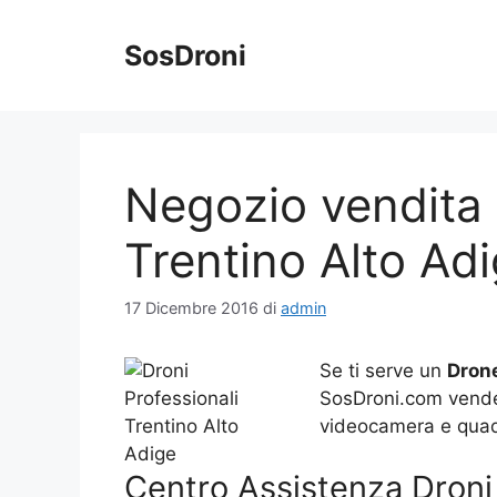
Vai
al
SosDroni
contenuto
Negozio vendita 
Trentino Alto Ad
17 Dicembre 2016
di
admin
Se ti serve un
Drone
SosDroni.com vende o
videocamera e quadri
Centro Assistenza Droni 