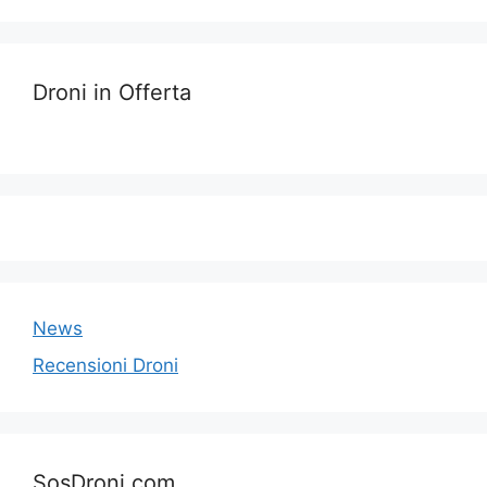
Droni in Offerta
News
Recensioni Droni
SosDroni.com