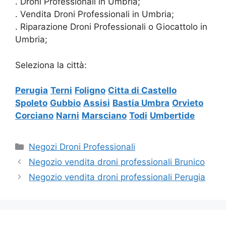
. Droni Professionali in Umbria;
. Vendita Droni Professionali in Umbria;
. Riparazione Droni Professionali o Giocattolo in
Umbria;
Seleziona la città:
Perugia
Terni
Foligno
Citta di Castello
Spoleto
Gubbio
Assisi
Bastia Umbra
Orvieto
Corciano
Narni
Marsciano
Todi
Umbertide
Categorie
Negozi Droni Professionali
Negozio vendita droni professionali Brunico
Negozio vendita droni professionali Perugia