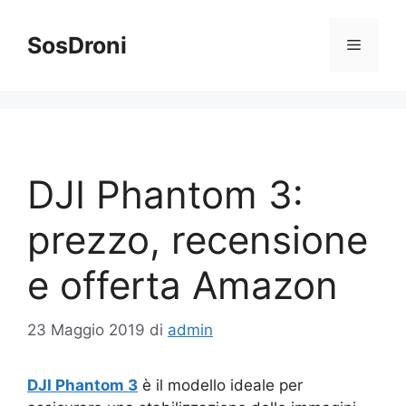
Vai
al
SosDroni
Menu
contenuto
DJI Phantom 3:
prezzo, recensione
e offerta Amazon
23 Maggio 2019
di
admin
DJI Phantom 3
è il modello ideale per