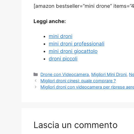
[amazon bestseller=”mini drone” items=”4
Leggi anche:
mini droni
mini droni professionali
mini droni giocattolo
droni piccoli
Categorie
Drone con Videocamera
,
Migliori Mini Droni
,
N
Migliori droni cinesi: quale comprare ?
Migliori droni con videocamera per riprese aer
Lascia un commento