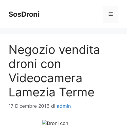
Vai
al
SosDroni
Menu
contenuto
Negozio vendita
droni con
Videocamera
Lamezia Terme
17 Dicembre 2016
di
admin