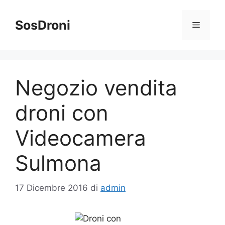
Vai
al
SosDroni
Menu
contenuto
Negozio vendita
droni con
Videocamera
Sulmona
17 Dicembre 2016
di
admin