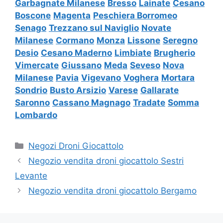
Garbagnate Milanese
Bresso
Lainate
Cesano
Boscone
Magenta
Peschiera Borromeo
Senago
Trezzano sul Naviglio
Novate
Milanese
Cormano
Monza
Lissone
Seregno
Desio
Cesano Maderno
Limbiate
Brugherio
Vimercate
Giussano
Meda
Seveso
Nova
Milanese
Pavia
Vigevano
Voghera
Mortara
Sondrio
Busto Arsizio
Varese
Gallarate
Saronno
Cassano Magnago
Tradate
Somma
Lombardo
Categorie
Negozi Droni Giocattolo
Negozio vendita droni giocattolo Sestri
Levante
Negozio vendita droni giocattolo Bergamo