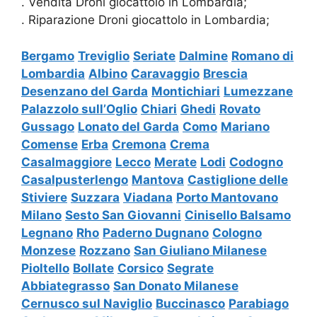
. Vendita Droni giocattolo in Lombardia;
. Riparazione Droni giocattolo in Lombardia;
Bergamo
Treviglio
Seriate
Dalmine
Romano di
Lombardia
Albino
Caravaggio
Brescia
Desenzano del Garda
Montichiari
Lumezzane
Palazzolo sull’Oglio
Chiari
Ghedi
Rovato
Gussago
Lonato del Garda
Como
Mariano
Comense
Erba
Cremona
Crema
Casalmaggiore
Lecco
Merate
Lodi
Codogno
Casalpusterlengo
Mantova
Castiglione delle
Stiviere
Suzzara
Viadana
Porto Mantovano
Milano
Sesto San Giovanni
Cinisello Balsamo
Legnano
Rho
Paderno Dugnano
Cologno
Monzese
Rozzano
San Giuliano Milanese
Pioltello
Bollate
Corsico
Segrate
Abbiategrasso
San Donato Milanese
Cernusco sul Naviglio
Buccinasco
Parabiago